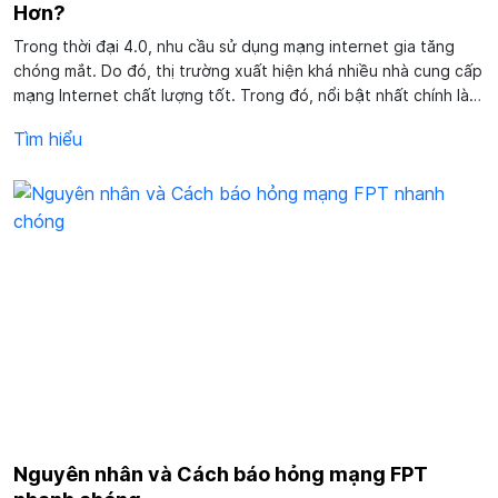
Hơn?
Trong thời đại 4.0, nhu cầu sử dụng mạng internet gia tăng
chóng mắt. Do đó, thị trường xuất hiện khá nhiều nhà cung cấp
mạng Internet chất lượng tốt. Trong đó, nổi bật nhất chính là 2
nhà mạng Viettel và FPT. Vậy nếu so sánh lắp mạng Viettel và
Tìm hiểu
FPT cái nào tốt hơn? Mời bạn...
Nguyên nhân và Cách báo hỏng mạng FPT