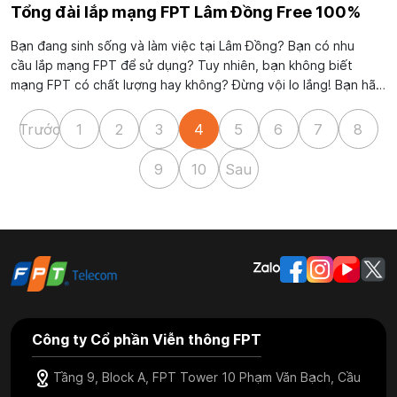
Tổng đài lắp mạng FPT Lâm Đồng Free 100%
Bạn đang sinh sống và làm việc tại Lâm Đồng? Bạn có nhu
cầu lắp mạng FPT để sử dụng? Tuy nhiên, bạn không biết
mạng FPT có chất lượng hay không? Đừng vội lo lắng! Bạn hãy
nhanh tay liên hệ tổng đài lắp mạng FPT Lâm Đồng ngay bây
giờ để được tận hưởng dịch vụ tốt...
Trước
1
2
3
4
5
6
7
8
9
10
Sau
Công ty Cổ phần Viễn thông FPT
Tầng 9, Block A, FPT Tower 10 Phạm Văn Bạch, Cầu