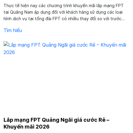
Thực tế hiện nay các chương trình khuyến mãi lắp mạng FPT
tại Quảng Nam áp dụng đối với khách hàng sử dụng các loại
hình dịch vụ tại tổng đài FPT có nhiều thay đổi so với trước
đây. Cùng chúng tôi tìm hiểu về nhà mạng này để khám phá
Tìm hiểu
những cái mới mà họ đang áp...
Lắp mạng FPT Quảng Ngãi giá cước Rẻ –
Khuyến mãi 2026