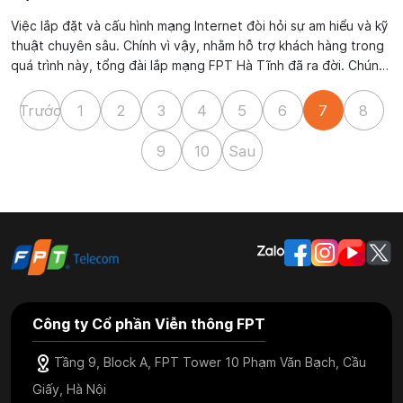
Việc lắp đặt và cấu hình mạng Internet đòi hỏi sự am hiểu và kỹ
thuật chuyên sâu. Chính vì vậy, nhằm hỗ trợ khách hàng trong
quá trình này, tổng đài lắp mạng FPT Hà Tĩnh đã ra đời. Chúng
tôi cam kết là một đối tác tin cậy cho việc cài đặt mạng
internet trong...
Trước
1
2
3
4
5
6
7
8
9
10
Sau
Công ty Cổ phần Viễn thông FPT
Tầng 9, Block A, FPT Tower 10 Phạm Văn Bạch, Cầu
Giấy, Hà Nội