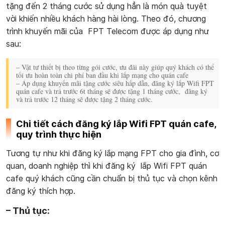
tặng đến 2 tháng cước sử dụng hẳn là món quà tuyệt
vời khiến nhiều khách hàng hài lòng. Theo đó, chương
trình khuyến mãi của FPT Telecom được áp dụng như
sau:
– Vật tư thiết bị theo từng gói cước, ưu đãi này giúp quý khách có thể
tối ưu hoàn toàn chi phí ban đầu khi lắp mạng cho quán cafe
– Áp dụng khuyến mãi tặng cước siêu hấp dẫn, đăng ký lắp Wifi FPT
quán cafe và trả trước 6t tháng sẽ được tặng 1 tháng cước, đăng ký
và trả trước 12 tháng sẽ được tặng 2 tháng cước.
Chi tiết cách đăng ký lắp Wifi FPT quán cafe,
quy trình thực hiện
Tương tự như khi đăng ký lắp mạng FPT cho gia đình, cơ
quan, doanh nghiệp thì khi đăng ký lắp Wifi FPT quán
cafe quý khách cũng cần chuẩn bị thủ tục và chọn kênh
đăng ký thích hợp.
– Thủ tục: