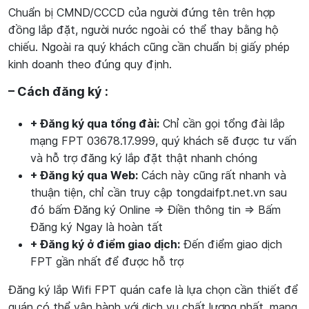
Chuẩn bị CMND/CCCD của người đứng tên trên hợp
đồng lắp đặt, người nước ngoài có thể thay bằng hộ
chiếu. Ngoài ra quý khách cũng cần chuẩn bị giấy phép
kinh doanh theo đúng quy định.
– Cách đăng ký :
+ Đăng ký qua tổng đài:
Chỉ cần gọi tổng đài lắp
mạng FPT 03678.17.999, quý khách sẽ được tư vấn
và hỗ trợ đăng ký lắp đặt thật nhanh chóng
+ Đăng ký qua Web:
Cách này cũng rất nhanh và
thuận tiện, chỉ cần truy cập tongdaifpt.net.vn sau
đó bấm Đăng ký Online => Điền thông tin => Bấm
Đăng ký Ngay là hoàn tất
+ Đăng ký ở điểm giao dịch:
Đến điểm giao dịch
FPT gần nhất để được hỗ trợ
Đăng ký lắp Wifi FPT quán cafe là lựa chọn cần thiết để
quán có thể vận hành với dịch vụ chất lượng nhất, mang