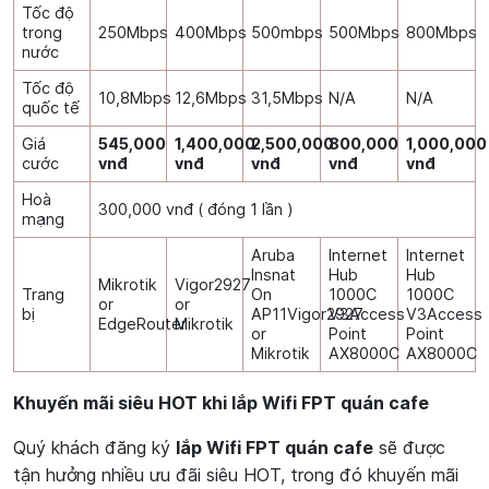
Tốc độ
trong
250Mbps
400Mbps
500mbps
500Mbps
800Mbps
nước
Tốc độ
10,8Mbps
12,6Mbps
31,5Mbps
N/A
N/A
quốc tế
Giá
545,000
1,400,000
2,500,000
800,000
1,000,000
cước
vnđ
vnđ
vnđ
vnđ
vnđ
Hoà
300,000 vnđ ( đóng 1 lần )
mạng
Aruba
Internet
Internet
Insnat
Hub
Hub
Mikrotik
Vigor2927
Trang
On
1000C
1000C
or
or
bị
AP11Vigor2927
V3Access
V3Access
EdgeRouter
Mikrotik
or
Point
Point
Mikrotik
AX8000C
AX8000C
Khuyến mãi siêu HOT khi lắp Wifi FPT quán cafe
Quý khách đăng ký
lắp Wifi FPT quán cafe
sẽ được
tận hưởng nhiều ưu đãi siêu HOT, trong đó khuyến mãi