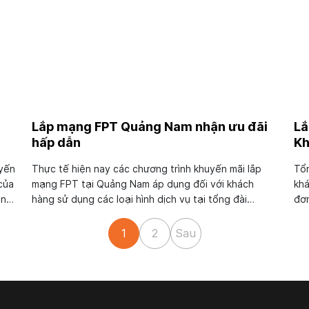
Lắp mạng FPT Quảng Nam nhận ưu đãi
Lắ
hấp dẫn
Kh
uyến
Thực tế hiện nay các chương trình khuyến mãi lắp
Tổn
của
mạng FPT tại Quảng Nam áp dụng đối với khách
khá
ung
hàng sử dụng các loại hình dịch vụ tại tổng đài
đơn
g
FPT có nhiều thay đổi so với trước đây. Cùng chúng
thô
n
tôi tìm hiểu về nhà mạng này để khám phá những cái
nhi
1
2
Sau
mới mà họ đang áp...
tôi 