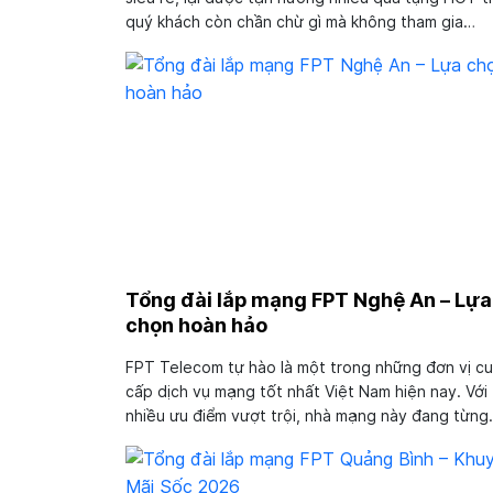
quý khách còn chần chừ gì mà không tham gia
chương trình khuyến mãi lắp mạng FPT huyện Vũ
Tàu? Có vô vàn ưu đãi bất ngờ đang chờ đợi quý
khách cùng khám...
Tổng đài lắp mạng FPT Nghệ An – Lựa
chọn hoàn hảo
FPT Telecom tự hào là một trong những đơn vị c
cấp dịch vụ mạng tốt nhất Việt Nam hiện nay. Với
nhiều ưu điểm vượt trội, nhà mạng này đang từng
bước phủ sóng trên diện rộng, trở thành lựa chọn
hàng đầu của đông đảo khách hàng. Nghệ An đư
đánh giá là thị...