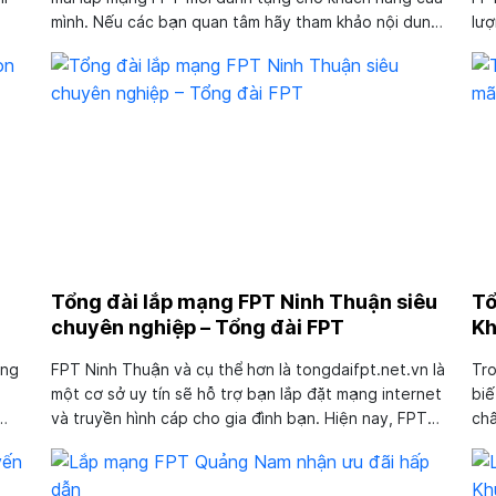
mình. Nếu các bạn quan tâm hãy tham khảo nội dung
lượ
ng
bài viết này để biết cách liên hệ trực tiếp với tổng
tặn
đài. Tin chắc quý khách hàng sẽ nhanh chóng nhận
thắ
ngay...
FPT
Tổng đài lắp mạng FPT Ninh Thuận siêu
Tổ
chuyên nghiệp – Tổng đài FPT
Kh
ung
FPT Ninh Thuận và cụ thể hơn là tongdaifpt.net.vn là
Tro
một cơ sở uy tín sẽ hỗ trợ bạn lắp đặt mạng internet
biế
và truyền hình cáp cho gia đình bạn. Hiện nay, FPT
chấ
Telecom đang được xem là một trong các nhà mạng
toà
ợc
sở hữu nhiều ưu điểm nhất trên thị trường. Vì thế,
FPT
lựa...