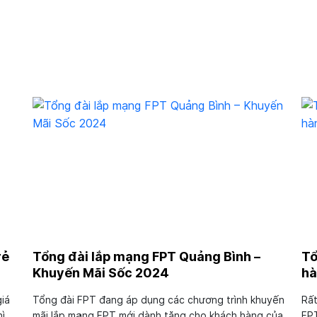
rẻ
Tổng đài lắp mạng FPT Quảng Bình –
Tổ
Khuyến Mãi Sốc 2024
hà
iá
Tổng đài FPT đang áp dụng các chương trình khuyến
Rất
hì
mãi lắp mạng FPT mới dành tặng cho khách hàng của
FPT