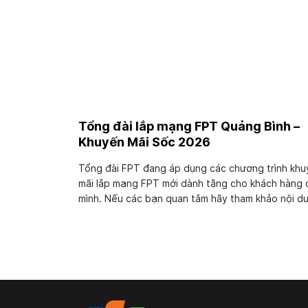
Tổng đài lắp mạng FPT Quảng Bình –
Khuyến Mãi Sốc 2026
Tổng đài FPT đang áp dụng các chương trình kh
mãi lắp mạng FPT mới dành tặng cho khách hàng 
mình. Nếu các bạn quan tâm hãy tham khảo nội d
bài viết này để biết cách liên hệ trực tiếp với tổn
đài. Tin chắc quý khách hàng sẽ nhanh chóng nhậ
ngay được những ưu...