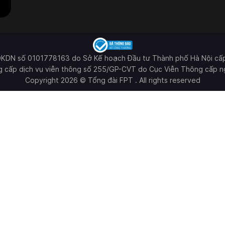
ĐKDN số 0101778163 do Sở Kế hoạch Đầu tư Thành phố Hà Nội cấ
g cấp dịch vụ viễn thông số 255/GP-CVT do Cục Viễn Thông cấp n
Copyright 2026 © Tổng đài FPT . All rights reserved