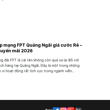
p mạng FPT Quảng Ngãi giá cước Rẻ –
uyến mãi 2026
g đài FPT là cái tên không còn quá xa lạ đối với
ch hàng tại Quảng Ngãi. Đây là một trong những
 vị hoạt động rất tích cực trong ngành viễn
ng. Hơn thế nữa đơn vị này còn nhận được rất
ều phản hồi tích cực từ khách hàng. Cùng chúng
tìm...