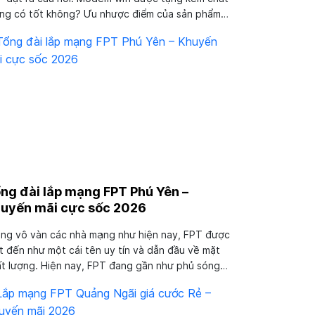
ng có tốt không? Ưu nhược điểm của sản phẩm
g kèm này là gì? Để được giải đáp tận gốc mọi
c mắc bạn vui lòng liên hệ với tổng đài lắp mạng
 Kon Tum nhé!...
ng đài lắp mạng FPT Phú Yên –
uyến mãi cực sốc 2026
ng vô vàn các nhà mạng như hiện nay, FPT được
t đến như một cái tên uy tín và dẫn đầu về mặt
t lượng. Hiện nay, FPT đang gần như phủ sóng
n bộ mọi khu vực tại Việt Nam. Tổng đài lắp mạng
 Phú Yên là một địa chỉ uy tín chuyên về...