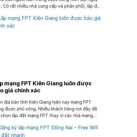
. Có rất nhiều nhà cung cấp và phân phối, lắp đặt
g trên thị trường cung cấp dịch vụ đáp ứng nhu
 này, tổng đài lắp mạng FPT Tiền Giang là một
ng số đó....
p mạng FPT Kiên Giang luôn được
o giá chính xác
n địa bàn tỉnh Kiên Giang hiện nay mạng FPT
g được phủ sóng. Nhiều khách hàng nơi đây đã
 chọn lắp đặt mạng FPT thay vì các nhà mạng
c. Tuy nhiên bên cạnh đó cũng còn có không ít
ch hàng băn khoăn, không biết nên liên hệ tổng
 lắp mạng FPT Kiên Giang không....