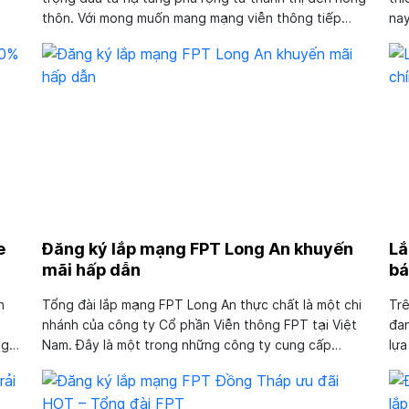
thôn. Với mong muốn mang mạng viễn thông tiếp
nay
ạng
cận 100% người dân trong tỉnh. Đặc biệt đơn vị thiết
mạn
lập riêng kênh tổng đài lắp mạng FPT Tây Ninh có
cầu
trụ sở đặt tại...
tro
e
Đăng ký lắp mạng FPT Long An khuyến
Lắ
mãi hấp dẫn
bá
n
Tổng đài lắp mạng FPT Long An thực chất là một chi
Trê
nhánh của công ty Cổ phần Viễn thông FPT tại Việt
đan
ng?
Nam. Đây là một trong những công ty cung cấp
lựa
đài
nhiều loại hình dịch vụ chất lượng cao. Nếu bạn đang
khá
n
quan tâm tới các sản phẩm dịch vụ Viễn Thông FPT
khá
Long...
đài