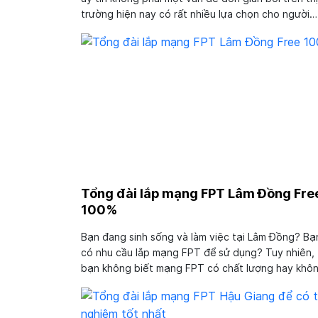
trường hiện nay có rất nhiều lựa chọn cho người
dùng. Trong số các lựa chọn này, tổng đài lắp m
FPT Trà Vinh chắc chắn là lựa chọn chất lượng và
xứng đáng...
Tổng đài lắp mạng FPT Lâm Đồng Fre
100%
Bạn đang sinh sống và làm việc tại Lâm Đồng? Bạ
có nhu cầu lắp mạng FPT để sử dụng? Tuy nhiên,
bạn không biết mạng FPT có chất lượng hay khô
Đừng vội lo lắng! Bạn hãy nhanh tay liên hệ tổng 
lắp mạng FPT Lâm Đồng ngay bây giờ để được tậ
hưởng dịch vụ tốt...