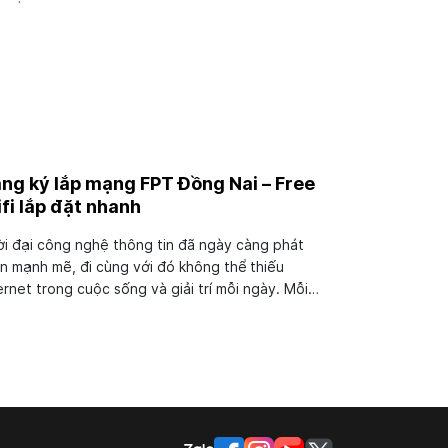
ng ký lắp mạng FPT Đồng Nai – Free
fi lắp đặt nhanh
i đại công nghệ thông tin đã ngày càng phát
ển mạnh mẽ, đi cùng với đó không thể thiếu
ernet trong cuộc sống và giải trí mỗi ngày. Mỗi
g miền, tỉnh thành đều có rất nhiều công ty cung
 thiết bị mạng để đáp ứng nhu cầu của người
. Vậy người...