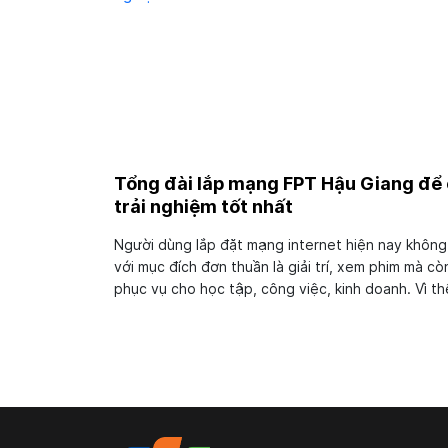
Tổng đài lắp mạng FPT Hậu Giang để
trải nghiệm tốt nhất
Người dùng lắp đặt mạng internet hiện nay không
với mục đích đơn thuần là giải trí, xem phim mà cò
phục vụ cho học tập, công việc, kinh doanh. Vì th
lựa chọn nhà mạng tốt để lắp đặt là vấn đề được
người dùng đặt lên hàng đầu. Dĩ nhiên, người dùn
tại Hậu...