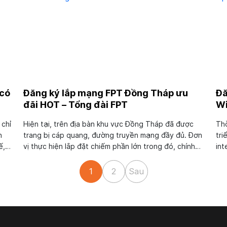
 có
Đăng ký lắp mạng FPT Đồng Tháp ưu
Đă
đãi HOT – Tổng đài FPT
Wi
 chỉ
Hiện tại, trên địa bàn khu vực Đồng Tháp đã được
Thờ
n
trang bị cáp quang, đường truyền mạng đầy đủ. Đơn
tri
ế,
vị thực hiện lắp đặt chiếm phần lớn trong đó, chính
int
là tổng đài lắp mạng FPT Đồng Tháp. Đây là đơn vị
vùn
g
cung cấp dịch vụ internet, cáp quang được khách
cấp
1
2
Sau
hàng tin dùng,...
dân