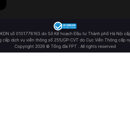
ĐKDN số 0101778163 do Sở Kế hoạch Đầu tư Thành phố Hà Nội cấ
g cấp dịch vụ viễn thông số 255/GP-CVT do Cục Viễn Thông cấp n
Copyright 2026 © Tổng đài FPT . All rights reserved